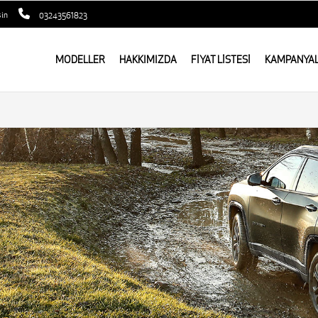
sin
03243561823
MODELLER
HAKKIMIZDA
FİYAT LİSTESİ
KAMPANYA