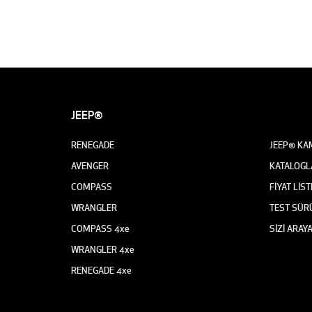
JEEP®
RENEGADE
JEEP® KA
AVENGER
KATALOGL
COMPASS
FİYAT LİST
WRANGLER
TEST SÜR
COMPASS 4xe
SİZİ ARAY
WRANGLER 4xe
RENEGADE 4xe