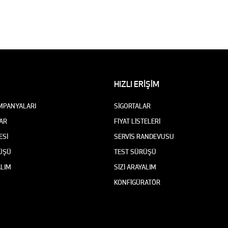
HIZLI ERİŞİM
MPANYALARI
SİGORTALAR
AR
FİYAT LİSTELERİ
ESİ
SERVİS RANDEVUSU
ÜŞÜ
TEST SÜRÜŞÜ
ALIM
SİZİ ARAYALIM
KONFİGÜRATÖR