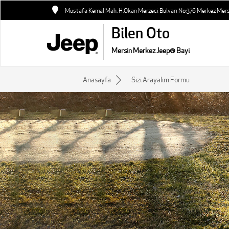
Mustafa Kemal Mah. H.Okan Merzeci Bulvarı No:376 Merkez Mer
Bilen Oto
Mersin Merkez Jeep® Bayi
Anasayfa
Sizi Arayalım Formu